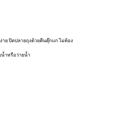
าย ปิดปลายถุงด้วยตีนตุ๊กแก ไม่ต้อง
บน้ำหรือว่ายน้ำ