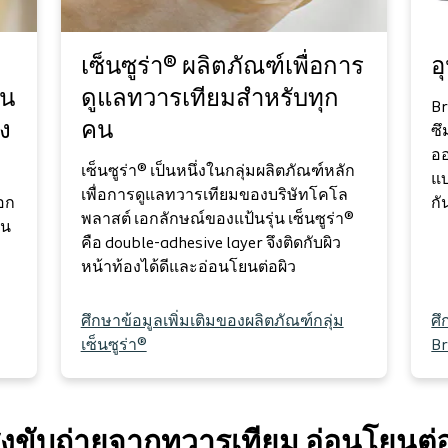
เซ็นซูร่า® ผลิตภัณฑ์เพื่อการ
อ
ยน
ดูแลทวารเทียมสำหรับทุก
Br
าง
คน
ซึ
อ
เซ็นซูร่า® เป็นหนึ่งในกลุ่มผลิตภัณฑ์หลัก
แบ
เพื่อการดูแลทวารเทียมของบริษัทโคโล
ือก
กั
พลาสต์ เอกลักษณ์ของแป้นรุ่น เซ็นซูร่า®
อน
คือ double-adhesive layer จึงติดกับผิว
หน้าท้องได้ดีและอ่อนโยนต่อผิว
ศึกษาข้อมูลเพิ่มเติมของผลิตภัณฑ์กลุ่ม
ศึ
เซ็นซูร่า®
B
สิ่งขับถ่ายจากทวารเทียม อ่อนโยนต่