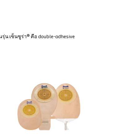
น
ุ่น เซ็นซูร่า® คือ double-adhesive